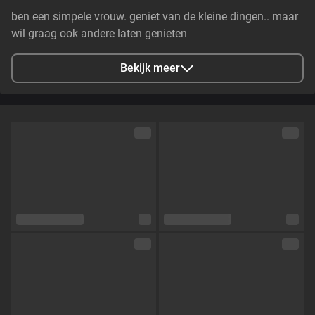
ben een simpele vrouw. geniet van de kleine dingen.. maar
wil graag ook andere laten genieten
Bekijk meer
Stad
Lommel, BE
Talen
Nederlands
Oogkleur
Blauw
Haarkleur
Blond
Lichaamsbouw
Slim
Cup maat
Cup B
Schaamhaar
Nee
Seksuele voorkeur
Hetero