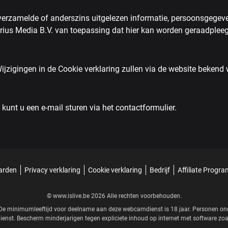
erzamelde of anderszins uitgelezen informatie, persoonsgegevens
rius Media B.V. van toepassing dat hier kan worden geraadplee
 Wijzigingen in de Cookie verklaring zullen via de website beken
unt u een e-mail sturen via het contactformulier.
arden
Privacy verklaring
Cookie verklaring
Bedrijf
Affiliate Progr
© www.islive.be 2026 Alle rechten voorbehouden.
r. De minimumleeftijd voor deelname aan deze webcamdienst is 18 jaar. Personen 
enst. Bescherm minderjarigen tegen expliciete inhoud op internet met software zo