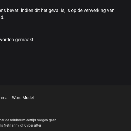
 bevat. Indien dit het geval is, is op de verwerking van
gd.
d worden gemaakt.
amma
Word Model
onder de minimumleeftijd mogen geen
als
Netnanny
of
Cybersitter