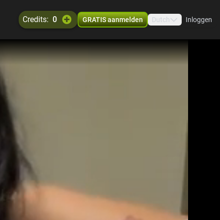
credits:
0
GRATIS aanmelden
Dutch
Inloggen