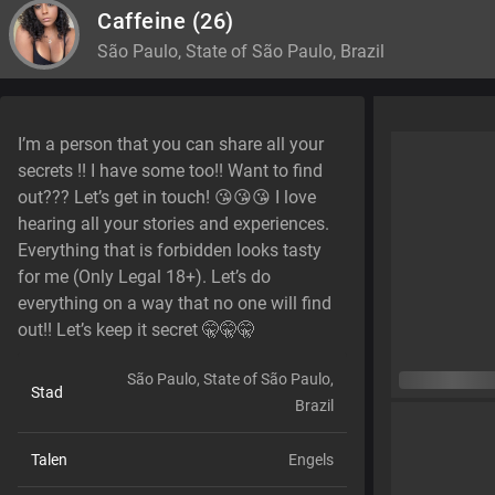
Caffeine
(26)
São Paulo, State of São Paulo, Brazil
I’m a person that you can share all your
secrets !! I have some too!! Want to find
out??? Let’s get in touch! 😘😘😘 I love
hearing all your stories and experiences.
Everything that is forbidden looks tasty
for me (Only Legal 18+). Let’s do
everything on a way that no one will find
out!! Let’s keep it secret 🤫🤫🤫
São Paulo, State of São Paulo,
Stad
Brazil
Talen
Engels