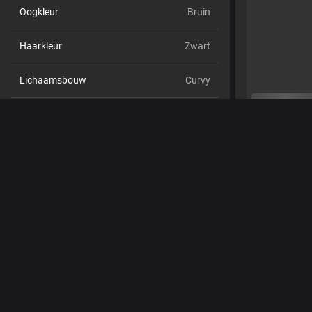
Oogkleur
Bruin
Haarkleur
Zwart
Lichaamsbouw
Curvy
Cup maat
Cup B
Schaamhaar
Nee
Seksuele voorkeur
Hetero
Relatie
Nee
Etniciteit
Latijns
Piercings
Ja