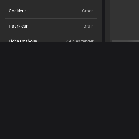
Oogkleur
Groen
Haarkleur
Bruin
Lichaamsbouw
Klein en tenger
Cup maat
Cup C
Schaamhaar
Nee
Seksuele voorkeur
Hetero
Relatie
Nee
Etniciteit
Blank
Piercings
Nee