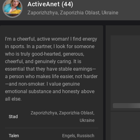
ActiveAnet
(44)
Zaporizhzhya, Zaporizhia Oblast, Ukraine
I'm a cheerful, active woman! I find energy
in sports. In a partner, I look for someone
who is truly good-hearted, generous,
cheerful, and genuinely caring. It is
essential that they have stable earnings—
a person who makes life easier, not harder
—and non-smoker. I value genuine
emotional substance and honesty above
all else.
Zaporizhzhya, Zaporizhia Oblast,
Stad
Ukraine
Talen
Engels,
Russisch